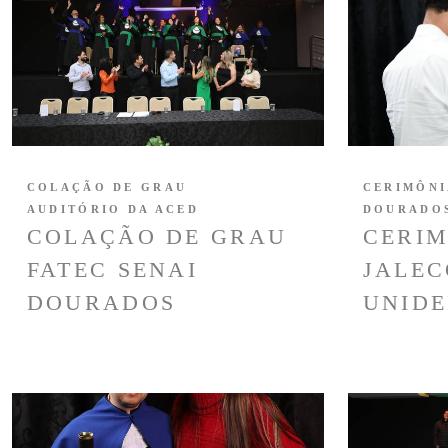
COLAÇÃO DE GRAU
CERIMÔNI
AUDITÓRIO DA ACED
DOURADO
COLAÇÃO DE GRAU
CERIM
FATEC SENAI
JALEC
DOURADOS
UNIDE