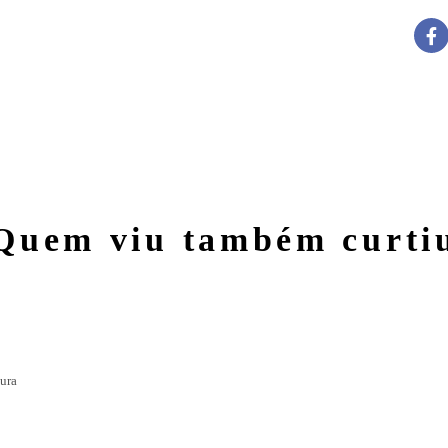
Quem viu também curti
ser divertida e emocionante
tura