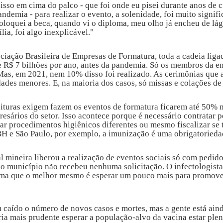
 isso em cima do palco - que foi onde eu pisei durante anos de c
andemia - para realizar o evento, a solenidade, foi muito signif
loquei a beca, quando vi o diploma, meu olho já encheu de lá
ia, foi algo inexplicável."
iação Brasileira de Empresas de Formatura, toda a cadeia ligad
R$ 7 bilhões por ano, antes da pandemia. Só os membros da en
Mas, em 2021, nem 10% disso foi realizado. As cerimônias que
ades menores. E, na maioria dos casos, só missas e colações de
eituras exigem fazem os eventos de formatura ficarem até 50% 
esários do setor. Isso acontece porque é necessário contratar p
zar procedimentos higiênicos diferentes ou mesmo fiscalizar se
H e São Paulo, por exemplo, a imunização é uma obrigatorieda
al mineira liberou a realização de eventos sociais só com pedid
e, o município não recebeu nenhuma solicitação. O infectologis
ma que o melhor mesmo é esperar um pouco mais para promover
em caído o número de novos casos e mortes, mas a gente está a
eria mais prudente esperar a população-alvo da vacina estar p