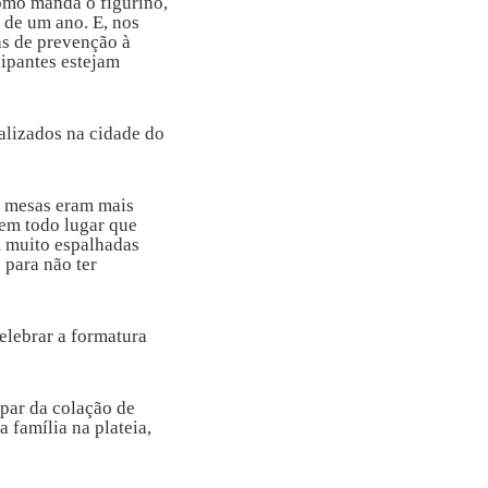
omo manda o figurino,
s de um ano. E, nos
as de prevenção à
cipantes estejam
alizados na cidade do
s mesas eram mais
 em todo lugar que
m muito espalhadas
 para não ter
elebrar a formatura
ipar da colação de
 família na plateia,