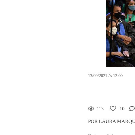
13/09/2021 às 12:00
Formaturas v
grandes cida
10
Curtir
113
10
Comentar
POR LAURA MARQUES