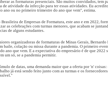
liberar as formaturas presenciais. São muitos convidados, tem p
a de atividade da infecção para ter essas atividades. Eu acredito
 do ano ou no primeiro trimestre do ano que vem", estima.
 Brasileira de Empresas de Formatura, este ano e em 2022, for
izar as celebrações com turmas menores, que acabam se juntando
cias de alguns estudantes.
aiores organizadoras de formaturas de Minas Gerais, Bernardo 
m baile, colação ou missa durante a pandemia. O primeiro even
 do ano que vem. E a expectativa do empresário é de que 2022 s
em um só, se a pandemia permitir.
úmulo de datas, uma demanda maior que a oferta por 'n' coisas: 
abalho já está sendo feito junto com as turmas e os fornecedores
ssível."