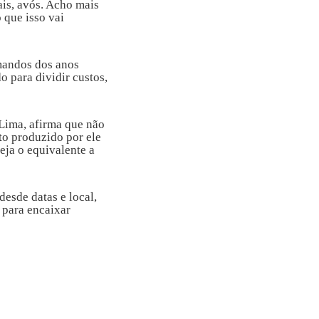
ais, avós. Acho mais
 que isso vai
mandos dos anos
 para dividir custos,
Lima, afirma que não
to produzido por ele
eja o equivalente a
desde datas e local,
 para encaixar