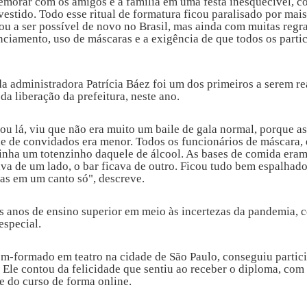
emorar com os amigos e a família em uma festa inesquecível, c
vestido. Todo esse ritual de formatura ficou paralisado por mai
u a ser possível de novo no Brasil, mas ainda com muitas regr
ciamento, uso de máscaras e a exigência de que todos os parti
da administradora Patrícia Báez foi um dos primeiros a serem re
da liberação da prefeitura, neste ano.
u lá, viu que não era muito um baile de gala normal, porque a
de de convidados era menor. Todos os funcionários de máscara,
tinha um totenzinho daquele de álcool. As bases de comida era
ava de um lado, o bar ficava de outro. Ficou tudo bem espalhado
as em um canto só", descreve.
s anos de ensino superior em meio às incertezas da pandemia, c
especial.
ém-formado em teatro na cidade de São Paulo, conseguiu partic
Ele contou da felicidade que sentiu ao receber o diploma, com a
e do curso de forma online.