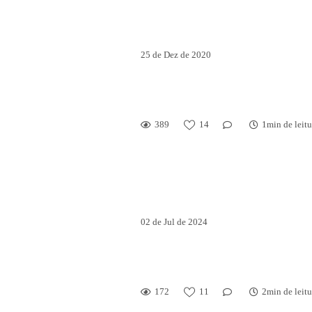
25 de Dez de 2020
Faça seu ensaio fotogr
formatura
389
14
1min de leitu
02 de Jul de 2024
Michel Teló em Dour
Amor, Esperança e So
172
11
2min de leitu