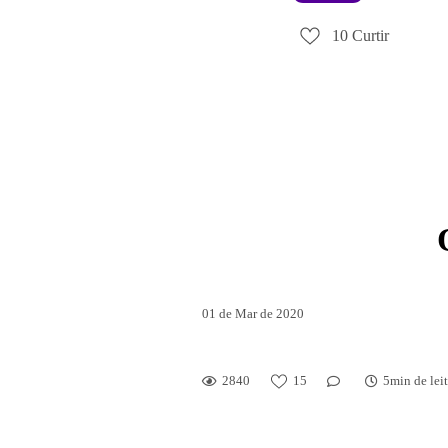
10
Curtir
01 de Mar de 2020
Aula da Saudade pode 
2840
15
5min de lei