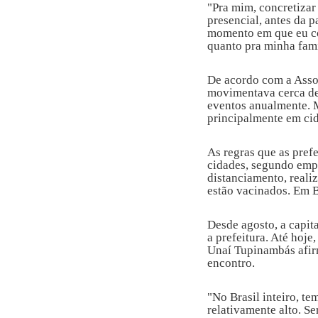
"Pra mim, concretizar
presencial, antes da p
momento em que eu co
quanto pra minha famíl
De acordo com a Assoc
movimentava cerca de 
eventos anualmente. 
principalmente em cid
As regras que as pref
cidades, segundo empr
distanciamento, reali
estão vacinados. Em B
Desde agosto, a capit
a prefeitura. Até hoj
Unaí Tupinambás afir
encontro.
"No Brasil inteiro, t
relativamente alto. S