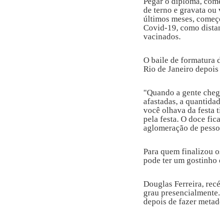
Pegar o diploma, com
de terno e gravata ou 
últimos meses, começo
Covid-19, como distan
vacinados.
O baile de formatura 
Rio de Janeiro depois 
"Quando a gente chego
afastadas, a quantida
você olhava da festa 
pela festa. O doce fic
aglomeração de pesso
Para quem finalizou o
pode ter um gostinho 
Douglas Ferreira, rec
grau presencialmente. 
depois de fazer metad