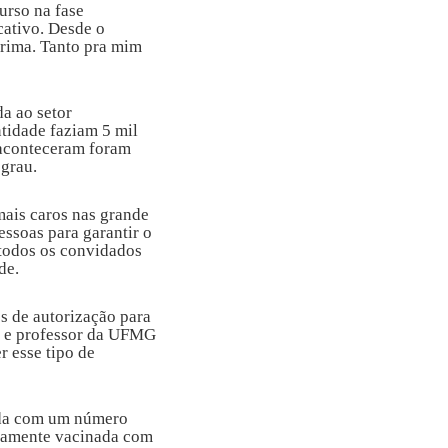
urso na fase
icativo. Desde o
grima. Tanto pra mim
a ao setor
tidade faziam 5 mil
 aconteceram foram
 grau.
mais caros nas grande
essoas para garantir o
 todos os convidados
de.
os de autorização para
ta e professor da UFMG
 esse tipo de
inda com um número
lenamente vacinada com