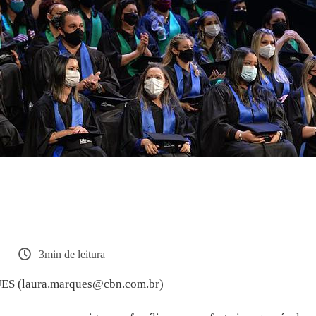
oltam a ser realizadas de forma prese
des do Brasil
3min de leitura
 (laura.marques@cbn.com.br)