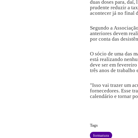
duas doses para, daí, 
prudente reduzir a tax
acontecer já no final
Segundo a Associação
anteriores devem real
por conta das desistên
O sócio de uma das m
está realizando nenhu
deve ser em fevereiro
três anos de trabalho 
"Isso vai trazer um ac
fornecedores. Esse tr
calendário e tornar po
Fonte: CBN
Tags
formatura