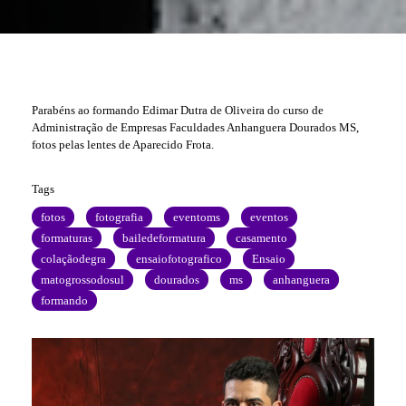
Parabéns ao formando Edimar Dutra de Oliveira do curso de
Administração de Empresas Faculdades Anhanguera Dourados MS,
fotos pelas lentes de Aparecido Frota.
Tags
fotos
fotografia
eventoms
eventos
formaturas
bailedeformatura
casamento
colaçãodegra
ensaiofotografico
Ensaio
matogrossodosul
dourados
ms
anhanguera
formando