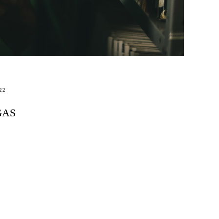
22
GAS