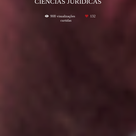
CIÊNCIAS JURÍDICAS
908
visualizações
132
curtidas