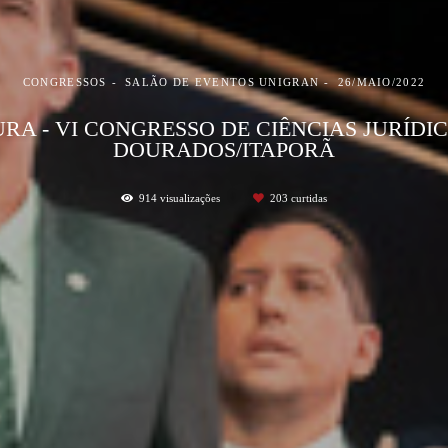
CONGRESSOS
SALÃO DE EVENTOS UNIGRAN
26/MAIO/2022
RA - VI CONGRESSO DE CIÊNCIAS JURÍDI
DOURADOS/ITAPORÃ
914
visualizações
203
curtidas